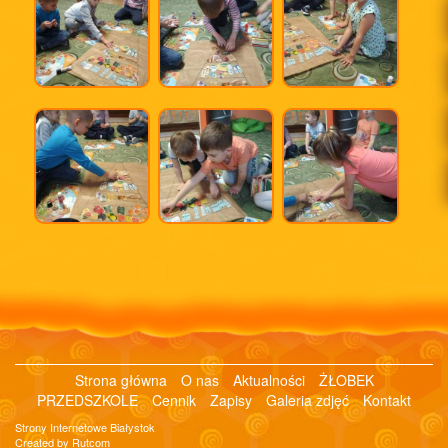
Strona główna
O nas
Aktualności
ŻŁOBEK
PRZEDSZKOLE
Cennik
Zapisy
Galeria zdjęć
Kontakt
Strony Internetowe Białystok
Created by Rutcom