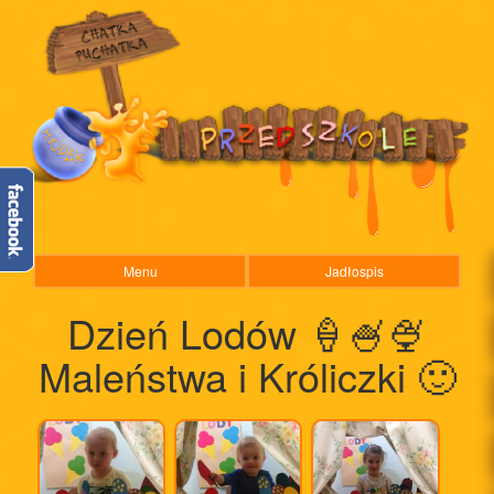
Menu
Jadłospis
Dzień Lodów 🍦🍧🍨
Maleństwa i Króliczki 🙂