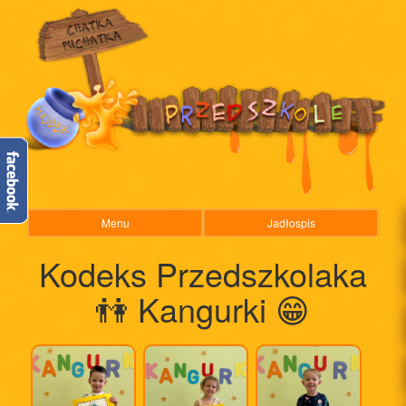
Menu
Jadłospis
Kodeks Przedszkolaka
👫 Kangurki 😁