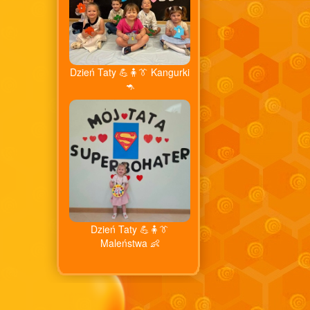
Dzień Taty 💪🧍👔 Kangurki
🦘
Dzień Taty 💪🧍👔
Maleństwa 👶