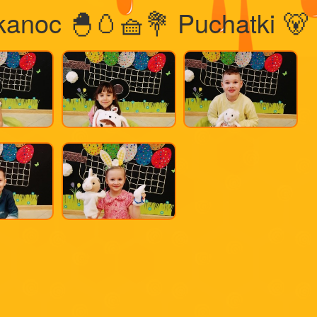
kanoc 🐣🥚🧺💐 Puchatki 🐻