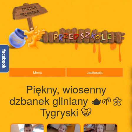
Menu
Jadłospis
Piękny, wiosenny
dzbanek gliniany 🫖🌱🌼
Tygryski 🐯