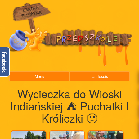
Menu
Jadłospis
Wycieczka do Wioski
Indiańskiej ⛺️ Puchatki I
Króliczki 🙂